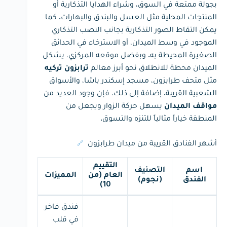
بجولة ممتعة في السوق، وشراء الهدايا التذكارية أو
المنتجات المحلية مثل العسل والبندق والبهارات. كما
يمكن التقاط الصور التذكارية بجانب النصب التذكاري
الموجود في وسط الميدان، أو الاسترخاء في الحدائق
الصغيرة المحيطة به. وبفضل موقعه المركزي، يشكل
الميدان محطة للانطلاق نحو أبرز معالم
ترابزون تركيه
مثل متحف طرابزون، مسجد إسكندر باشا، والأسواق
الشعبية القريبة. إضافة إلى ذلك، فإن وجود العديد من
يسهل حركة الزوار ويجعل من
مواقف الميدان
المنطقة خياراً مثالياً للتنزه والتسوق.
أشهر الفنادق القريبة من ميدان طرابزون
🔗
التقييم
اسم
التصنيف
العام (من
المميزات
الفندق
(نجوم)
10)
فندق فاخر
في قلب