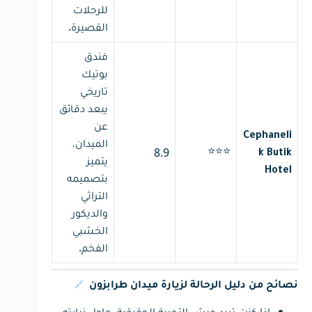
للرحلات
القصيرة.
فندق
بوتيك
تاريخي
يبعد دقائق
عن
Cephaneli
الميدان،
⭐⭐⭐
8.9
k Butik
يتميز
Hotel
بتصميمه
التراثي
والديكور
الخشبي
الفخم.
🔗
نصائح من دليل الرحالة لزيارة ميدان طرابزون
إذا كنت تريد عيش التجربة الحقيقية، حاول زيارته