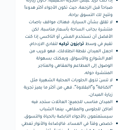
صباحاً قبل الزحمة، حيث تكون الأجواء أكثر هدوءاً
وتتيح لك التسوق براحة.
لا تقلق بشأن السيارة، فهناك مواقف باصات
منتشرة بجانب الساحة بأسعار مناسبة، لكن
الأفضل أن تستخدم المشي أو التاكسي إذا كنت
تقيم في وسط
لتفادي الازدحام.
ترابزون تركيه
اجعل الميدان نقطة انطلاقك، فهو قريب من
أهم الشوارع والأسواق، ويمكنك بسهولة
الوصول إلى المطاعم والمقاهي والمتاجر
المنتشرة حوله.
لا تنسَ تذوق الحلويات المحلية الشهيرة مثل
“الكنافة” و”البقلاوة”، فهي من أكثر ما يميز تجربة
زيارة الميدان.
الميدان مناسب للجميع: العائلات ستجد فيه
أماكن للجلوس والمقاهي، بينما الشباب
سيستمتعون بالأجواء النابضة بالحياة والتسوق.
خصص وقتاً في المساء، فالإضاءة والأنوار تعطي