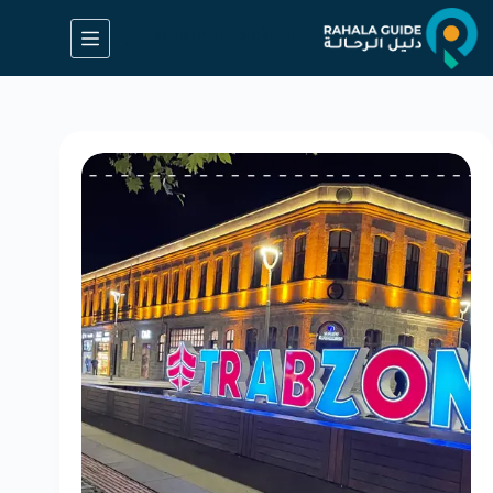
[tr_weather_picker]