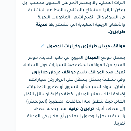
التراث المحلي. ولا يقتصر الأمر على التسوق فحسب، بل
يمكن للزائر الاستمتاع بالمقاهي والمطاعم المنتشرة
في السوق والتي تقدم أشهى المأكولات البحرية
والأطباق الريفية التقليدية التي تشتهر بها
مدينة
.
طرابزون
🔗
مواقف ميدان طرابزون وخيارات الوصول
بفضل موقع
الحيوي في قلب المدينة، تتوفر
الميدان
العديد من المواقف المخصصة للسيارات حول الساحة.
تُعرف هذه المواقف باسم
،
مواقف ميدان طرابزون
وهي منظمة بشكل يسهّل على الزوار ركن سياراتهم
بأمان، سواء للسياحة أو التسوق أو حضور الفعاليات.
إضافة لذلك، يعتبر الميدان نقطة مركزية لوسائل النقل
العام، حيث تنطلق منه الحافلات الصغيرة (الدولمش)
إلى مختلف أحياء
، مما يجعله محطة
ترابزون تركيه
رئيسية يسهل الوصول إليها من أي مكان في المدينة
تقريباً.