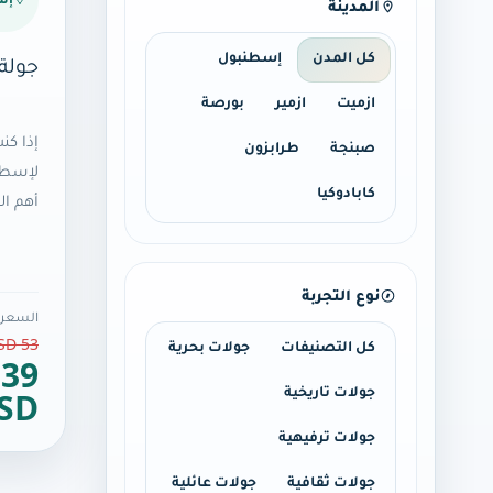
المدينة
جولة
كل المدن
إسطنبول
ازميت
ازمير
بورصة
إذا كن
صبنجة
طرابزون
لإسطن
كابادوكيا
أهم ا
نوع التجربة
السعر ا
53 USD
كل التصنيفات
جولات بحرية
.39
SD
جولات تاريخية
جولات ترفيهية
جولات ثقافية
جولات عائلية