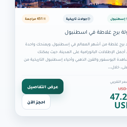
إسطنبول
جولات تاريخية
451 مراجعة
لة برج غلاطة في اسطنبول
د برج غلطة من أشهر المعالم في إسطنبول، ويمنحك واحدة
أجمل الإطلالات البانورامية على المدينة، حيث يمكنك
هدة البوسفور والقرن الذهبي وأحياء إسطنبول التاريخية من
على. خلال…
ر التقريبي
عرض التفاصيل
47.
احجز الآن
US