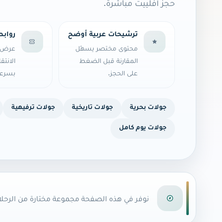
حجز أفلييت مباشرة.
ترشيحات عربية أوضح
روابط
محتوى مختصر يسهّل
عرض ال
المقارنة قبل الضغط
الانتق
على الحجز.
بسرعة
جولات بحرية
جولات تاريخية
جولات ترفيهية
جولات يوم كامل
نوفر في هذه الصفحة مجموعة مختارة من الرحلا