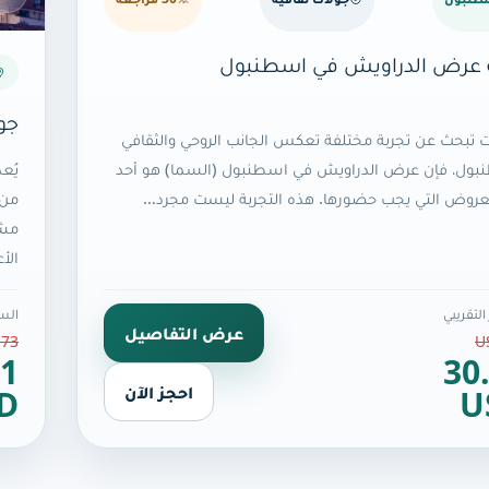
 عرض الدراويش في اسطنبول
جو
ت تبحث عن تجربة مختلفة تعكس الجانب الروحي والثقافي
يُع
بول، فإن عرض الدراويش في اسطنبول (السما) هو أحد
من 
لعروض التي يجب حضورها. هذه التجربة ليست مجرد…
مشا
الأ
لتقريبي
السع
عرض التفاصيل
73 USD
30
21
احجز الآن
U
D