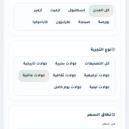
كل المدن
إسطنبول
ازميت
ازمير
بورصة
صبنجة
طرابزون
كابادوكيا
نوع التجربة
كل التصنيفات
جولات بحرية
جولات تاريخية
جولات ترفيهية
جولات ثقافية
جولات عائلية
جولات ليلية
جولات يوم كامل
نطاق السعر
من سعر