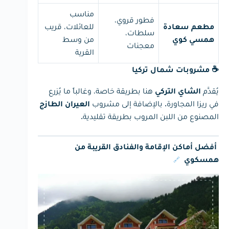
مناسب
فطور قروي،
للعائلات، قريب
مطعم سعادة
سلطات،
من وسط
همسي كوي
معجنات
القرية
☕ مشروبات شمال تركيا
يُقدَّم
هنا بطريقة خاصة، وغالباً ما يُزرع
الشاي التركي
في ريزا المجاورة. بالإضافة إلى مشروب
العيران الطازج
المصنوع من اللبن المروب بطريقة تقليدية.
أفضل أماكن الإقامة والفنادق القريبة من
🔗
همسكوي