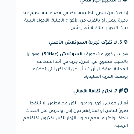
🏕 5. التخييم خيار مثالي
إذا كنت من محبي الطبيعة، فكّر في قضاء ليلة تخييم عند
بحيرة ليمني أو بالقرب من الأكواخ الجبلية. الأجواء الليلية
تحت النجوم هناك لا تُقدّر بثمن.
🍲 6. لا تفوّت تجربة السوتلاش الأصلي
همسي كوي مشهورة بـ
، وهو أرز
السوتلاش (Sütlaç)
بالحليب مشوي في الفرن. جربه في أحد المطاعم
المحلية، ويفضل أن تسأل عن الأماكن التي تُحضّره
بوصفة القرية التقليدية.
🧑‍🌾 7. احترم ثقافة الأهالي
أهالي همسي كوي ودودون لكن محافظون. لا تلتقط
صوراً للناس أو لمنازلهم دون إذن، واحرص على التحدث
بلطف واحترام، فهم يحبون الزوار الذين يقدّرون ثقافتهم
الريفية.