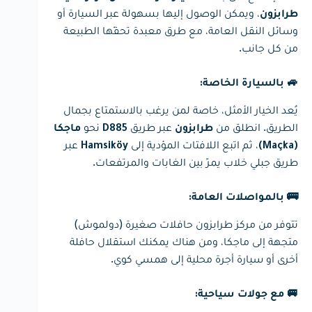
، ويمكن الوصول إليها بسهولة عبر السيارة أو
طرابزون
وسائل النقل العامة، مع طرق معبدة تحفّها الطبيعة
من كل جانب.
🚙 بالسيارة الخاصة:
يُعد الخيار الأمثل، خاصة لمن يرغب بالاستمتاع بجمال
الطريق. انطلق من
عبر طريق
نحو
طرابزون
D885
ماجكا
، ثم اتبع اللافتات المؤدية إلى
عبر
Hamsiköy
(Maçka)
طريق جبلي خلاب يمرّ بين الغابات والمرتفعات.
🚌 بالمواصلات العامة:
تتوفر من مركز طرابزون حافلات صغيرة (دولموش)
متجهة إلى ماجكا، ومن هناك يمكنك استقلال حافلة
أخرى أو سيارة أجرة محلية إلى همسي كوي.
🚐 مع جولات سياحية: