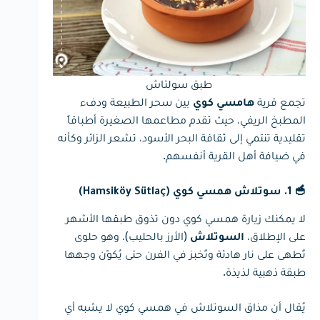
طبق سولتاش
تجمع قرية
بين سحر الطبيعة ودفء
هامسي كوي
المطبخ الريفي، حيث تقدم مطاعمها الصغيرة أطباقاً
تقليدية تنتمي إلى ثقافة البحر الأسود، تشعر الزائر وكأنه
في ضيافة أهل القرية أنفسهم.
🥣 1. سوتلاش همسي كوي (Hamsiköy Sütlaç)
لا يمكنك زيارة همسي كوي دون تذوق طبقها الأشهر
على الإطلاق،
(الأرز بالحليب)، وهو حلوى
السوتلاش
تُطهى على نار هادئة وتُخبز في الفرن حتى يُكوّن وجهها
طبقة ذهبية لذيذة.
يُقال أن مذاق السوتلاش في همسي كوي لا يشبه أي