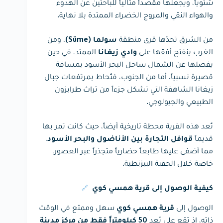
شتوياً، ويجعلها مقصداً مثالياً للباحثين عن الهدوء
والهواء النقي والمروج الخضراء الممتدة بلا نهاية.
من الشرق تحدّها قرى منطقة
، ومن
سولما (Süme)
الغرب ينفتح أفقها على
الممتد، في حين
وادي زيغانا
يفصلها عن الشمال ساحل البحر الأسود بمسافة
قصيرة نسبياً. أما من الجنوب، فتُحاط بمرتفعات جبال
زيغانا الشاهقة التي تشكل جزءاً من تراث طرابزون
الطبيعي والجيولوجي.
تُعد هذه القرية محطة تاريخية أيضاً، حيث كانت تمر بها
قديماً
،
قوافل التجارة بين الأناضول والبحر الأسود
مما أضفى عليها طابعاً حضارياً متجذراً عبر العصور،
خاصة خلال الحقبة البيزنطية.
🔗
كيفية الوصول إلى قرية همسي كوي
الوصول إلى
سهل وممتع في الوقت
قرية همسي كوي
ذاته، إذ تقع على بُعد
50 كيلومتراً فقط من مركز مدينة