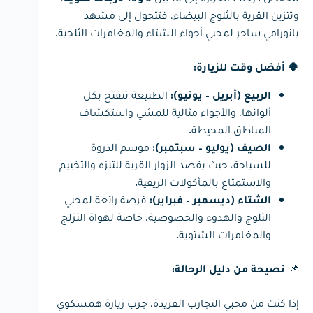
5 و10 درجات مئوية
وتتزين القرية بالثلوج البيضاء، فتتحول إلى مشهد
بانورامي ساحر لمحبي أجواء الشتاء والمغامرات الثلجية.
🍀 أفضل وقت للزيارة:
الطبيعة تتفتح بكل
الربيع (أبريل – يونيو):
ألوانها، والأجواء مثالية للمشي واستكشاف
المناطق المحيطة.
موسم الذروة
الصيف (يوليو – سبتمبر):
للسياحة، حيث يقصد الزوار القرية للتنزه والتخييم
والاستمتاع بالمأكولات الريفية.
فرصة رائعة لمحبي
الشتاء (ديسمبر – فبراير):
الثلوج والهدوء والخصوصية، خاصة لهواة التزلج
والمغامرات الشتوية.
📌
نصيحة من دليل الرحالة:
إذا كنت من محبي التجارب الفريدة، جرب زيارة همسكوي