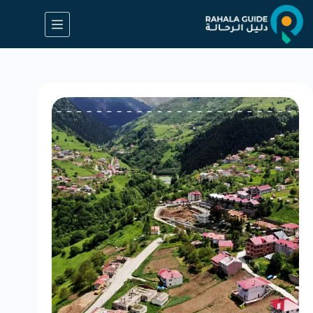
[tr_weather_picker]