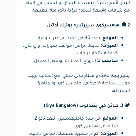
البحر الأسود، حيث تستخدم الحجارة والخشب في البناء،
مع شرفات واسعة تسمح برؤية بانورامية للطبيعة.
🛖 2. هامسيكوي سييرتيبيه بوتيك أوتيل
: يبعد 40 كم فقط عن دير سوميلا
الموقع
: حديقة، تراس، مواقف سيارات، واي فاي،
الميزات
خدمة استئجار دراجات
: الأزواج، العائلات، وشهر العسل
مناسب لـ
يتميّز ببيئة هادئة وإفطار نباتي محلي، مع إمكانية ترتيب
جولات سياحية خاصة في هامسي كوي والمناطق
المحيطة.
🏕 3. كبائن كيي بنغالوف (Kiye Bungalow)
: في بلدة جامليهمشين، تبعد نحو 2
الموقع
ساعة عن همسي كوي
: أكواخ خشبية مستقلة، مدافئ داخلية،
الميزات