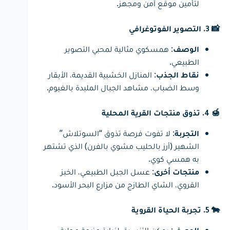
لتأمين موقع آمن ومجهز.
📸 3. التصوير الفوتوغرافي
: همسكوي مثالية لمحبي التصوير
الوصف
الطبيعي.
: المنازل الخشبية القديمة، الأبقار
نقاط الجذب
وسط الضباب، مشاهد الجبال الملبدة بالغيوم.
🍯 4. تذوق منتجات القرية المحلية
: لا تفوت فرصة تذوق “السوتلاش”
التجربة
الشهير (أرز بالحليب مشوي بالفرن) الذي تشتهر
به همسي كوي.
: عسل الجبل الطبيعي، الخبز
منتجات أخرى
القروي، الشاي الطازج من مزارع البحر الأسود.
🐄 5. تجربة الحياة القروية
: يمكن التنسيق لزيارة مزرعة محلية