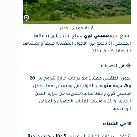
قرية همسي كوي
تتمتع قرية
بمناخ ساحر يليق بجمالها
همسي كوي
الطبيعي، إذ تجمع بين الأجواء المعتدلة صيفاً والمشاهد
الثلجية الخلابة شتاءً.
☀️ في الصيف:
يكون الطقس معتدلاً مع درجات حرارة تتراوح بين
20
، والهواء نقي ومنعش، مما يجعل
و25 درجة مئوية
همسي كوي وجهة مثالية للهروب من حرارة المدن
الكبرى، والتنزه وسط الغابات الخضراء والمراعي
الواسعة.
❄️ في الشتاء:
تنخفض درجات الحرارة إلى ما بين
،