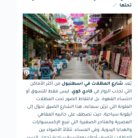
🔗
تحتها
يُعد
من أكثر الأماكن
شارع المظلات في اسطنبول
التي تجذب الزوار في
، ليس فقط للتسوق أو
كادي كوي
احتساء القهوة، بل لالتقاط الصور تحت المظلات
الملونة التي تزيّن سماءه. هذا الشارع الضيق تحوّل إلى
أيقونة سياحية، حيث تصطف على جانبيه المقاهي
العصرية والمتاجر الصغيرة التي تبيع الإكسسوارات
والهدايا اليدوية. وفي المساء، تتلألأ الأضواء بين
المظلات لتضيف أجواء رومانسية ساحرة تجعل السير