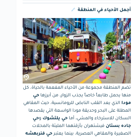
🔗
أجمل الأحياء في المنطقة
تضم المنطقة مجموعة من الأحياء المفعمة بالحياة، كل
منها يحمل طابعاً خاصاً يجذب الزوار. من أبرزها
حي
الذي يعد القلب النابض للرومانسية، حيث المقاهي
مودا
المطلة على البحر وحديقة مودا الواسعة التي يقصدها
السكان للاسترخاء والمشي. أما
و
حي يلتشوك
حي
فيشتهران بأزقتهما المليئة بالمحلات
جاده بستان
الصغيرة والمقاهي العصرية، بينما يعتبر
حي فنربهشه