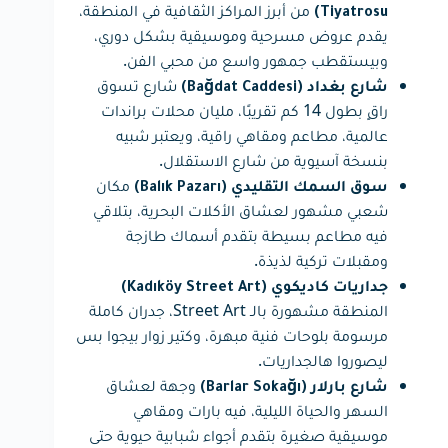
من أبرز المراكز الثقافية في المنطقة،
Tiyatrosu)
يقدم عروض مسرحية وموسيقية بشكل دوري،
وبيستقطب جمهور واسع من محبي الفن.
شارع تسوق
شارع بغداد (Bağdat Caddesi)
راقٍ بطول 14 كم تقريبًا، مليان محلات براندات
عالمية، مطاعم ومقاهي راقية، ويعتبر شبيه
بنسخة آسيوية من شارع الاستقلال.
مكان
سوق السمك التقليدي (Balık Pazarı)
شعبي مشهور لعشاق الأكلات البحرية، بتلاقي
فيه مطاعم بسيطة بتقدم أسماك طازجة
ومقبلات تركية لذيذة.
جداريات كاديكوي (Kadıköy Street Art)
المنطقة مشهورة بالـ Street Art، جدران كاملة
مرسومة بلوحات فنية مبهرة، وكتير زوار بيجوا بس
ليصوروا هالجداريات.
وجهة لعشاق
شارع بارلار (Barlar Sokağı)
السهر والحياة الليلية، فيه بارات ومقاهي
موسيقية صغيرة بتقدم أجواء شبابية حيوية حتى