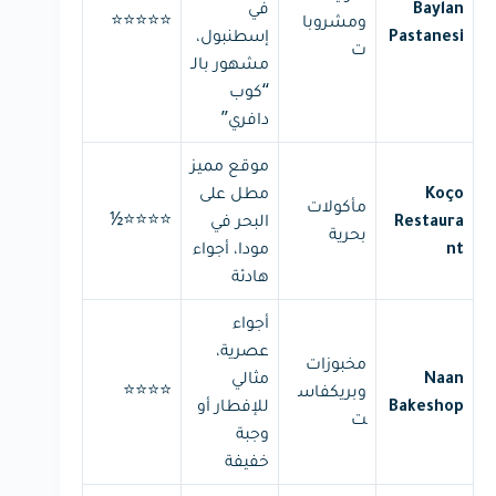
في
Baylan
⭐⭐⭐⭐⭐
ومشروبا
إسطنبول،
Pastanesi
ت
مشهور بالـ
“كوب
دافري”
موقع مميز
مطل على
Koço
مأكولات
⭐⭐⭐⭐½
البحر في
Restaura
بحرية
مودا، أجواء
nt
هادئة
أجواء
عصرية،
مخبوزات
مثالي
Naan
⭐⭐⭐⭐
وبريكفاس
للإفطار أو
Bakeshop
ت
وجبة
خفيفة