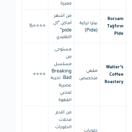
مميزة
من أشهر
Borsam
بيتزا تركية
أماكن “ال
⭐⭐⭐⭐½
Taşfırın
pide”
(Pide)
Pide
التقليدي
مستوحى
من
مسلسل
Walter’s
مقهى
Breaking
⭐⭐⭐⭐
Coffee
Bad، تجربة
متخصص
Roastery
عصرية
لمحبي
القهوة
من أقدم
محلات
الحلويات
حلويات