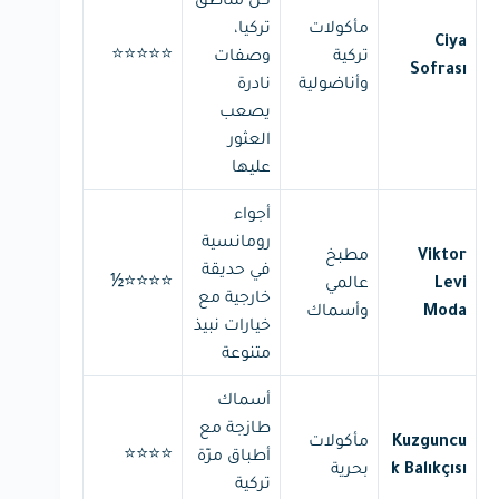
مأكولات
تركيا،
Ciya
⭐⭐⭐⭐⭐
تركية
وصفات
Sofrası
وأناضولية
نادرة
يصعب
العثور
عليها
أجواء
رومانسية
مطبخ
Viktor
في حديقة
⭐⭐⭐⭐½
عالمي
Levi
خارجية مع
وأسماك
Moda
خيارات نبيذ
متنوعة
أسماك
طازجة مع
مأكولات
Kuzguncu
⭐⭐⭐⭐
أطباق مزّة
بحرية
k Balıkçısı
تركية