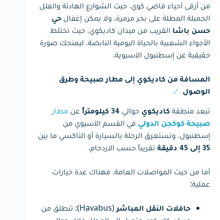
من أرقى أحياء قاضي كوي، حيث الشوارع الهادئة والفلل
الجميلة المطلة على بحر مرمرة. ولا يمكن إغفال
حي
القريب من ميدان كاديكوي، حيث تختلط
حسن باشا
الأجواء الشعبية بالحياة اليومية النابضة، ليمنحك صورة
حقيقية عن إسطنبول الآسيوية.
المسافة من كاديكوي إلى مطار صبيحة وطرق
🔗
الوصول
تبعد منطقة
حوالي
عن
مطار
كاديكوي
34 كيلومتراً
في القسم الآسيوي من
صبيحة كوكجن الدولي
إسطنبول، وتستغرق الرحلة بالسيارة أو التاكسي ما بين
تقريباً حسب الازدحام.
35 إلى 45 دقيقة
أما من حيث المواصلات العامة، فهناك عدة خيارات
عملية:
(Havabus): تنطلق من
حافلات النقل المباشر