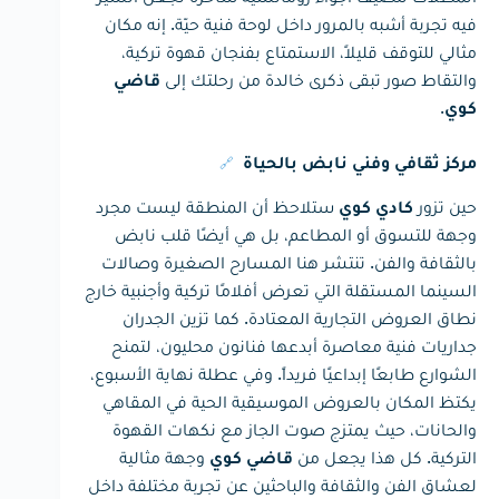
فيه تجربة أشبه بالمرور داخل لوحة فنية حيّة. إنه مكان
مثالي للتوقف قليلاً، الاستمتاع بفنجان قهوة تركية،
والتقاط صور تبقى ذكرى خالدة من رحلتك إلى
قاضي
.
كوي
🔗
مركز ثقافي وفني نابض بالحياة
حين تزور
ستلاحظ أن المنطقة ليست مجرد
كادي كوي
وجهة للتسوق أو المطاعم، بل هي أيضًا قلب نابض
بالثقافة والفن. تنتشر هنا المسارح الصغيرة وصالات
السينما المستقلة التي تعرض أفلامًا تركية وأجنبية خارج
نطاق العروض التجارية المعتادة. كما تزين الجدران
جداريات فنية معاصرة أبدعها فنانون محليون، لتمنح
الشوارع طابعًا إبداعيًا فريداً. وفي عطلة نهاية الأسبوع،
يكتظ المكان بالعروض الموسيقية الحية في المقاهي
والحانات، حيث يمتزج صوت الجاز مع نكهات القهوة
التركية. كل هذا يجعل من
وجهة مثالية
قاضي كوي
لعشاق الفن والثقافة والباحثين عن تجربة مختلفة داخل