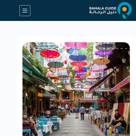
[tr_weather_picker]