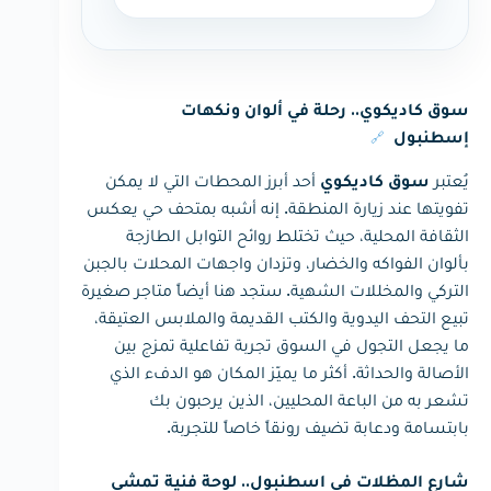
سوق كاديكوي.. رحلة في ألوان ونكهات
🔗
إسطنبول
يُعتبر
أحد أبرز المحطات التي لا يمكن
سوق كاديكوي
تفويتها عند زيارة المنطقة. إنه أشبه بمتحف حي يعكس
الثقافة المحلية، حيث تختلط روائح التوابل الطازجة
بألوان الفواكه والخضار، وتزدان واجهات المحلات بالجبن
التركي والمخللات الشهية. ستجد هنا أيضاً متاجر صغيرة
تبيع التحف اليدوية والكتب القديمة والملابس العتيقة،
ما يجعل التجول في السوق تجربة تفاعلية تمزج بين
الأصالة والحداثة. أكثر ما يميّز المكان هو الدفء الذي
تشعر به من الباعة المحليين، الذين يرحبون بك
بابتسامة ودعابة تضيف رونقاً خاصاً للتجربة.
شارع المظلات في اسطنبول.. لوحة فنية تمشي