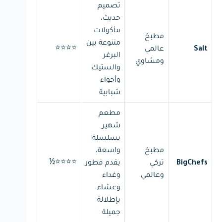
تصميم
حديث،
مأكولات
مطبخ
متنوعة بين
⭐⭐⭐⭐
عالمي
Salt
البرغر
ومشاوي
والستيك
وأجواء
شبابية
مطعم
شهير
بسلسلة
مطبخ
واسعة،
⭐⭐⭐⭐½
تركي
يقدم فطور
BigChefs
وعالمي
وغداء
وعشاء
بإطلالة
جميلة