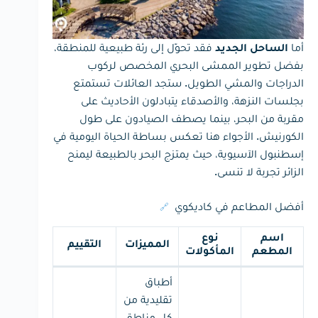
أما
فقد تحوّل إلى رئة طبيعية للمنطقة،
الساحل الجديد
بفضل تطوير الممشى البحري المخصص لركوب
الدراجات والمشي الطويل. ستجد العائلات تستمتع
بجلسات النزهة، والأصدقاء يتبادلون الأحاديث على
مقربة من البحر، بينما يصطف الصيادون على طول
الكورنيش. الأجواء هنا تعكس بساطة الحياة اليومية في
إسطنبول الآسيوية، حيث يمتزج البحر بالطبيعة ليمنح
الزائر تجربة لا تنسى.
أفضل المطاعم في كاديكوي
🔗
اسم
نوع
المميزات
التقييم
المطعم
المأكولات
أطباق
تقليدية من
كل مناطق