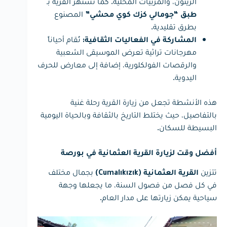
الزيتون، والمربيات المحلية. كما تشتهر القرية بـ
المصنوع
طبق “جومالي كزك كوي محشي”
بطرق تقليدية.
تُقام أحياناً
المشاركة في الفعاليات الثقافية:
مهرجانات تراثية تعرض الموسيقى الشعبية
والرقصات الفولكلورية، إضافة إلى معارض للحرف
اليدوية.
هذه الأنشطة تجعل من زيارة القرية رحلة غنية
بالتفاصيل، حيث يختلط التاريخ بالثقافة وبالحياة اليومية
البسيطة للسكان.
أفضل وقت لزيارة القرية العثمانية في بورصة
تتزين
بجمال مختلف
القرية العثمانية (Cumalıkızık)
في كل فصل من فصول السنة، ما يجعلها وجهة
سياحية يمكن زيارتها على مدار العام.