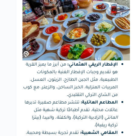
من أبرز ما يميز القرية
الإفطار الريفي العثماني:
هو تقديم وجبات الإفطار الغنية بالمكونات
الطبيعية، مثل الجبن الطازج، الزيتون، العسل،
المربيات المنزلية، الخبز الساخن، والزعتر، مع كوب
من الشاي التركي التقليدي.
تنتشر مطاعم صغيرة تديرها
المطاعم العائلية:
عائلات محلية، تقدم أطباقًا تركية شهية مثل
المانتي
(الزلابية التركية)، و
الكفتة
، و
البيدا
(بيتزا
تركية ريفية).
تقدم تجربة بسيطة ومحببة،
المقاهي الشعبية: