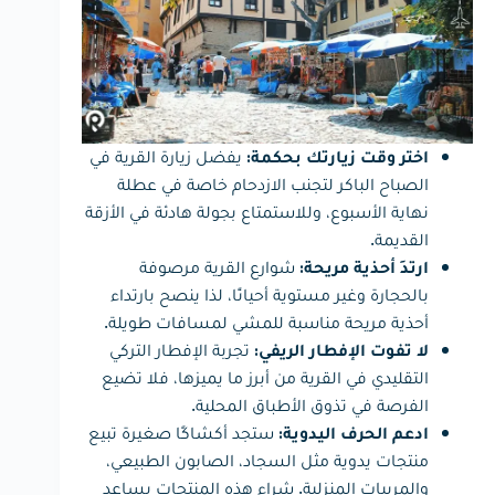
يفضل زيارة القرية في
اختر وقت زيارتك بحكمة:
الصباح الباكر لتجنب الازدحام خاصة في عطلة
نهاية الأسبوع، وللاستمتاع بجولة هادئة في الأزقة
القديمة.
شوارع القرية مرصوفة
ارتدِ أحذية مريحة:
بالحجارة وغير مستوية أحيانًا، لذا ينصح بارتداء
أحذية مريحة مناسبة للمشي لمسافات طويلة.
تجربة الإفطار التركي
لا تفوت الإفطار الريفي:
التقليدي في القرية من أبرز ما يميزها، فلا تضيع
الفرصة في تذوق الأطباق المحلية.
ستجد أكشاكًا صغيرة تبيع
ادعم الحرف اليدوية:
منتجات يدوية مثل السجاد، الصابون الطبيعي،
والمربيات المنزلية. شراء هذه المنتجات يساعد