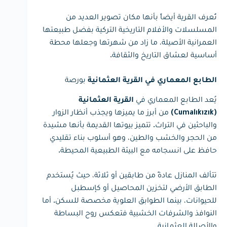
تُعرف القرية أيضاً بأنها مكان تصوير العديد من
المسلسلات والأفلام التاريخية التركية بفضل طبيعتها
العمرانية الأصيلة، ما زاد من شهرتها وجعلها محطة
أساسية لعشاق التاريخ والثقافة.
بورصة
الطابع المعماري في القرية العثمانية
يُعد الطابع المعماري في
القرية العثمانية
من أبرز ما يميزها ويجذب أنظار الزوار
(Cumalıkızık)
والباحثين في التراث. تتميز بيوتها القديمة بأنها مشيدة
من الحجر والخشب والطين، وهو أسلوب بناء تقليدي
حافظ على انسجامه مع البيئة الطبيعية المحيطة.
تتألف المنازل عادةً من طابقين أو ثلاثة، حيث يُستخدم
الطابق الأرضي لتخزين المحاصيل أو كإسطبل
للحيوانات، بينما الطوابق العلوية مخصصة للسكن. أما
النوافذ والشرفات الخشبية فتعكس روح البساطة
والأصالة العثمانية.