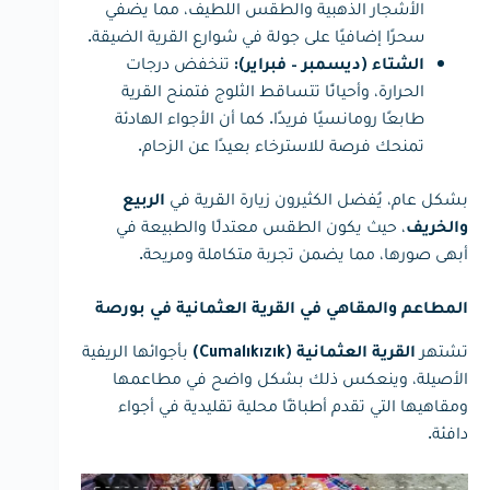
الأشجار الذهبية والطقس اللطيف، مما يضفي
سحرًا إضافيًا على جولة في شوارع القرية الضيقة.
تنخفض درجات
الشتاء (ديسمبر – فبراير):
الحرارة، وأحيانًا تتساقط الثلوج فتمنح القرية
طابعًا رومانسيًا فريدًا. كما أن الأجواء الهادئة
تمنحك فرصة للاسترخاء بعيدًا عن الزحام.
بشكل عام، يُفضل الكثيرون زيارة القرية في
الربيع
، حيث يكون الطقس معتدلًا والطبيعة في
والخريف
أبهى صورها، مما يضمن تجربة متكاملة ومريحة.
المطاعم والمقاهي في القرية العثمانية في بورصة
تشتهر
بأجوائها الريفية
القرية العثمانية (Cumalıkızık)
الأصيلة، وينعكس ذلك بشكل واضح في مطاعمها
ومقاهيها التي تقدم أطباقًا محلية تقليدية في أجواء
دافئة.