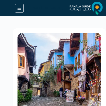
[tr_weather_picker]